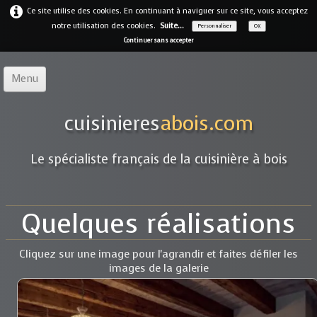
Ce site utilise des cookies. En continuant à naviguer sur ce site, vous acceptez
notre utilisation des cookies.
Suite...
Personnaliser
OK
Continuer sans accepter
Menu
Accueil
cuisinieres
abois.com
Notre offre
▼
Le spécialiste français de la cuisinière à bois
Notre entreprise
Guides
Quelques réalisations
Galerie
▼
Cliquez sur une image pour l'agrandir et faites défiler les
Marques
▼
images de la galerie
Contact