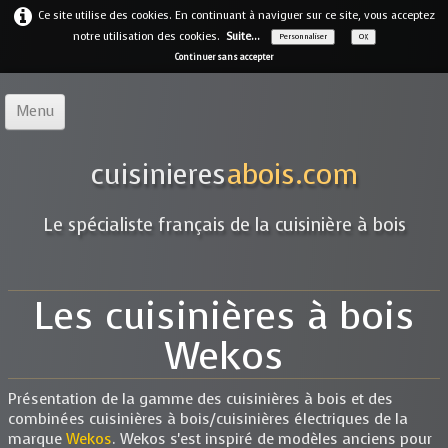
Ce site utilise des cookies. En continuant à naviguer sur ce site, vous acceptez
notre utilisation des cookies.
Suite...
Personnaliser
OK
Continuer sans accepter
Menu
Accueil
cuisinieres
abois.com
Notre offre
▼
Le spécialiste français de la cuisinière à bois
Notre entreprise
Guides
Les cuisinières à bois
Galerie
▼
Wekos
Marques
▼
Présentation de la gamme des cuisinières à bois et des
Contact
combinées cuisinières à bois/cuisinières électriques de la
marque
Wekos
. Wekos s'est inspiré de modèles anciens pour