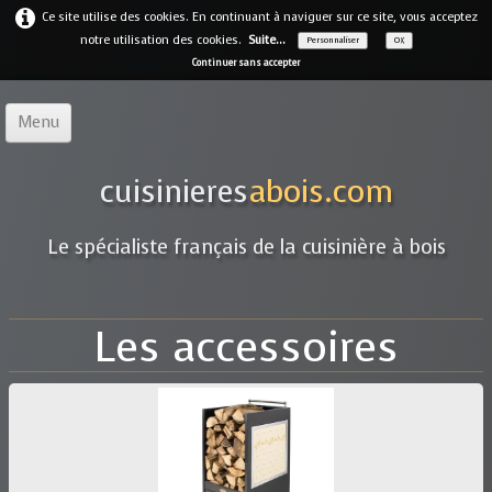
Ce site utilise des cookies. En continuant à naviguer sur ce site, vous acceptez
notre utilisation des cookies.
Suite...
Personnaliser
OK
Continuer sans accepter
Menu
Accueil
cuisinieres
abois.com
Notre offre
▼
Le spécialiste français de la cuisinière à bois
Notre entreprise
Guides
Les accessoires
Galerie
▼
Marques
▼
Contact