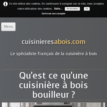
Ce site utilise des cookies. En continuant à naviguer sur ce site, vous acceptez
notre utilisation des cookies.
Suite...
Personnaliser
OK
Continuer sans accepter
Menu
Accueil
cuisinieres
abois.com
Notre offre
▼
Le spécialiste français de la cuisinière à bois
Notre entreprise
Guides
Qu'est ce qu'une
Galerie
▼
cuisinière à bois
Marques
▼
bouilleur ?
Contact