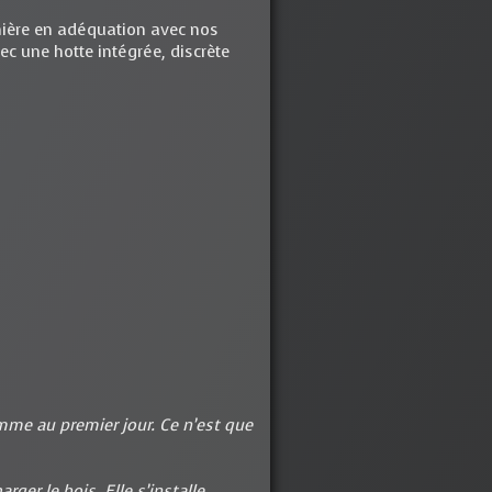
inière en adéquation avec nos
vec une hotte intégrée, discrète
omme au premier jour. Ce n’est que
rger le bois. Elle s’installe