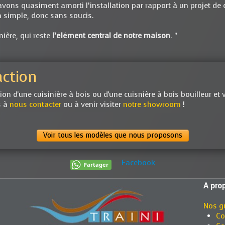
avons quasiment amorti l’installation par rapport à un projet de 
n simple, donc sans soucis.
ière, qui reste
l’élément central de notre maison
. "
action
tion d'une cuisinière à bois ou d'une cuisnière à bois bouilleur e
s à
nous contacter
ou à venir visiter
notre showroom
!
Voir tous les modèles que nous proposons
Facebook
Partager
A prop
Nos g
Co