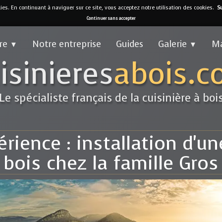
kies. En continuant à naviguer sur ce site, vous acceptez notre utilisation des cookies.
Su
Continuer sans accepter
fre
Notre entreprise
Guides
Galerie
M
▼
▼
isinieres
abois.
Le spécialiste français de la cuisinière à boi
rience : installation d'un
bois chez la famille Gros