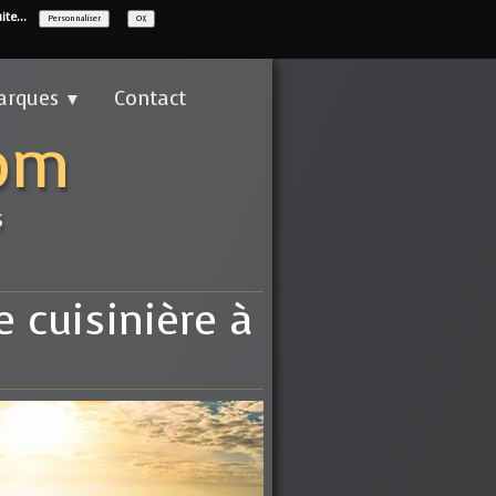
ite...
Personnaliser
OK
arques
Contact
▼
com
s
e cuisinière à