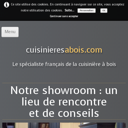
Ce site utilise des cookies. En continuant à naviguer sur ce site, vous acceptez
notre utilisation des cookies.
Suite...
Personnaliser
OK
Continuer sans accepter
Menu
Accueil
cuisinieres
abois.com
Notre offre
▼
Le spécialiste français de la cuisinière à bois
Notre entreprise
Guides
Notre showroom : un
Galerie
▼
lieu de rencontre
Marques
▼
et de conseils
Contact