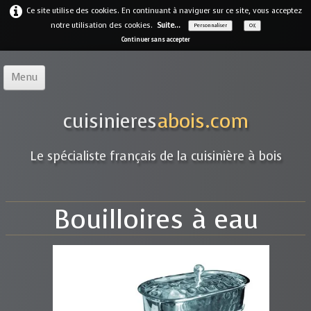
Ce site utilise des cookies. En continuant à naviguer sur ce site, vous acceptez
notre utilisation des cookies.
Suite...
Personnaliser
OK
Continuer sans accepter
Menu
Accueil
cuisinieres
abois.com
Notre offre
▼
Le spécialiste français de la cuisinière à bois
Notre entreprise
Guides
Bouilloires à eau
Galerie
▼
Marques
▼
Contact