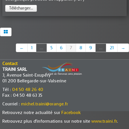
Télécharger...
←
1
...
5
6
7
8
9
...
21
→
Contact
TRAINI SARL
3, Avenue Saint-Exupéry
01 200 Bellegarde-sur-Valserine
Tél :
04 50 48 26 40
Fax : 04 50 48 63 35
Courriel :
michel.traini@orange.fr
Retrouvez notre actualité sur
Facebook
Retrouvez plus d'informations sur notre site
www.traini.fr
.