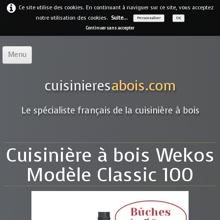
Ce site utilise des cookies. En continuant à naviguer sur ce site, vous acceptez
notre utilisation des cookies.
Suite...
Personnaliser
OK
Continuer sans accepter
Menu
Accueil
cuisinieres
abois.com
Notre offre
▼
Le spécialiste français de la cuisinière à bois
Notre entreprise
Guides
Cuisinière à bois Wekos
Galerie
▼
Modèle Classic 100
Marques
▼
Contact