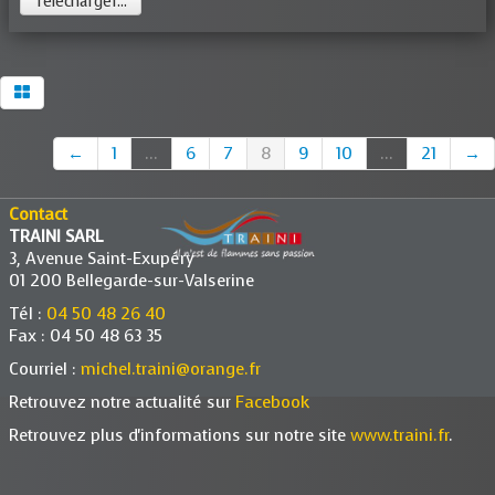
Télécharger...
←
1
...
6
7
8
9
10
...
21
→
Contact
TRAINI SARL
3, Avenue Saint-Exupéry
01 200 Bellegarde-sur-Valserine
Tél :
04 50 48 26 40
Fax : 04 50 48 63 35
Courriel :
michel.traini@orange.fr
Retrouvez notre actualité sur
Facebook
Retrouvez plus d'informations sur notre site
www.traini.fr
.