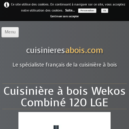
Ce site utilise des cookies. En continuant à naviguer sur ce site, vous acceptez
notre utilisation des cookies.
Suite...
Personnaliser
OK
Continuer sans accepter
Menu
Accueil
cuisinieres
abois.com
Notre offre
▼
Le spécialiste français de la cuisinière à bois
Notre entreprise
Guides
Cuisinière à bois Wekos
Galerie
▼
Combiné 120 LGE
Marques
▼
Contact