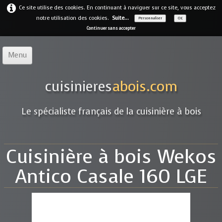
Ce site utilise des cookies. En continuant à naviguer sur ce site, vous acceptez
notre utilisation des cookies.
Suite...
Personnaliser
OK
Continuer sans accepter
Menu
Accueil
cuisinieres
abois.com
Notre offre
▼
Le spécialiste français de la cuisinière à bois
Notre entreprise
Guides
Cuisinière à bois Wekos
Galerie
▼
Antico Casale 160 LGE
Marques
▼
Contact