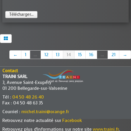
Télécharger...
←
1
...
12
13
14
15
16
...
21
→
Contact
TRAINI SARL
3, Avenue Saint-Exupéry
01 200 Bellegarde-sur-Valserine
Tél :
04 50 48 26 40
Fax : 04 50 48 63 35
Courriel :
michel.traini@orange.fr
Retrouvez notre actualité sur
Facebook
Retrouvez plus d'informations sur notre site
www.traini.fr
.