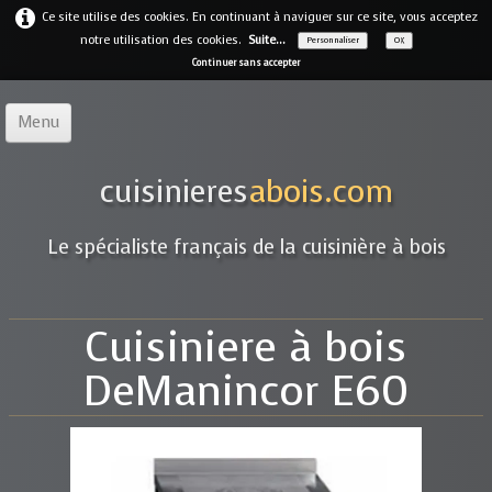
Ce site utilise des cookies. En continuant à naviguer sur ce site, vous acceptez
notre utilisation des cookies.
Suite...
Personnaliser
OK
Continuer sans accepter
Menu
Accueil
cuisinieres
abois.com
Notre offre
▼
Le spécialiste français de la cuisinière à bois
Notre entreprise
Guides
Cuisiniere à bois
Galerie
▼
DeManincor E60
Marques
▼
Contact