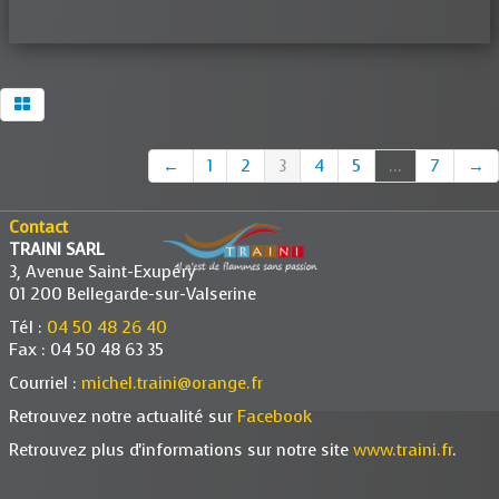
←
1
2
3
4
5
...
7
→
Contact
TRAINI SARL
3, Avenue Saint-Exupéry
01 200 Bellegarde-sur-Valserine
Tél :
04 50 48 26 40
Fax : 04 50 48 63 35
Courriel :
michel.traini@orange.fr
Retrouvez notre actualité sur
Facebook
Retrouvez plus d'informations sur notre site
www.traini.fr
.