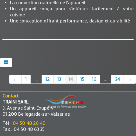
La convection naturelle de l'appareil
Un appareil conçu pour s'intégrer facilement à votre
cuisine
Une conception offrant performance, design et durabilité
←
1
...
12
13
14
15
16
...
34
→
Contact
TRAINI SARL
3, Avenue Saint-Exupéry
01 200 Bellegarde-sur-Valserine
Tél :
04 50 48 26 40
Fax : 04 50 48 63 35