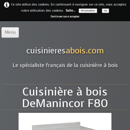
Ce site utilise des cookies. En continuant à naviguer sur ce site, vous acceptez
notre utilisation des cookies.
Suite...
Personnaliser
OK
Continuer sans accepter
Menu
Accueil
cuisinieres
abois.com
Notre offre
▼
Le spécialiste français de la cuisinière à bois
Notre entreprise
Guides
Cuisinière à bois
Galerie
▼
DeManincor F80
Marques
▼
Contact