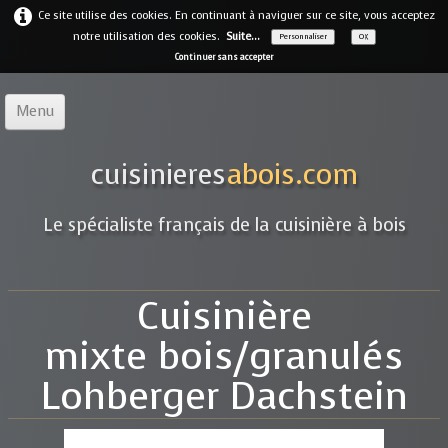
Ce site utilise des cookies. En continuant à naviguer sur ce site, vous acceptez
notre utilisation des cookies.
Suite...
Personnaliser
OK
Continuer sans accepter
Menu
Accueil
cuisinieres
abois.com
Notre offre
▼
Le spécialiste français de la cuisinière à bois
Notre entreprise
Guides
Cuisinière
Galerie
▼
mixte bois/granulés
Marques
▼
Lohberger Dachstein
Contact