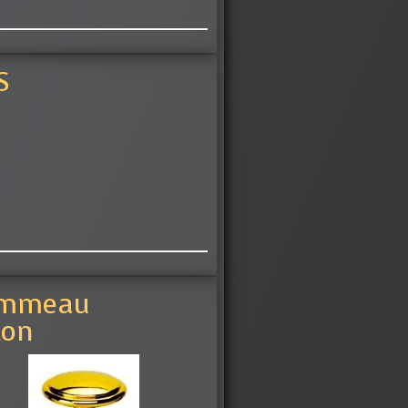
S
mmeau
ton