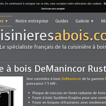
kies. En continuant à naviguer sur ce site, vous acceptez notre utilisation des cookies.
Su
Continuer sans accepter
fre
Notre entreprise
Guides
Galerie
M
▼
▼
isinieres
abois.
Le spécialiste français de la cuisinière à boi
re à bois DeManincor Rus
Une cuisinière à bois
DeManincor
de la gamme
puissance 7.5 kW :
Plaque de cuisson en fonte radiante de fort
Foyer à bois Système Ecoplus pour une comb
Foyer en briques réfractaires avec rendemen