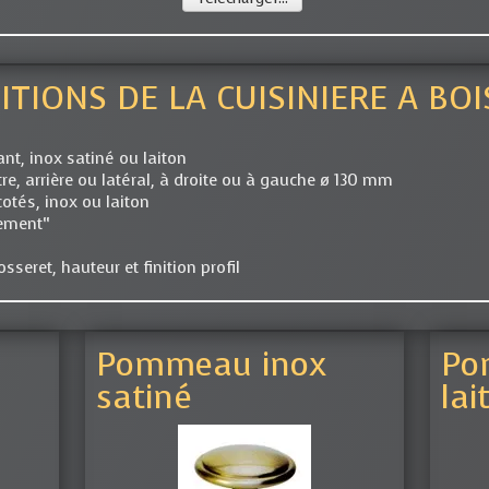
ITIONS DE LA CUISINIERE A BOI
nt, inox satiné ou laiton
e, arrière ou latéral, à droite ou à gauche ø 130 mm
otés, inox ou laiton
ement“
sseret, hauteur et finition profil
Pommeau inox
Po
satiné
lai