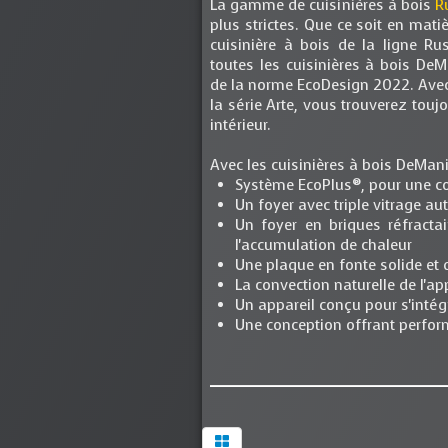
La gamme de cuisinières à bois
R
plus strictes. Que ce soit en mati
cuisinière à bois de la ligne R
toutes les cuisinières à bois DeM
de la norme EcoDesign 2022. Avec u
la série Arte, vous trouverez touj
intérieur.
Avec les cuisinières à bois DeMan
Système EcoPlus®, pour une c
Un foyer avec triple vitrage a
Un foyer en briques réfractai
l'accumulation de chaleur
Une plaque en fonte solide et 
La convection naturelle de l'ap
Un appareil conçu pour s'intég
Une conception offrant perform