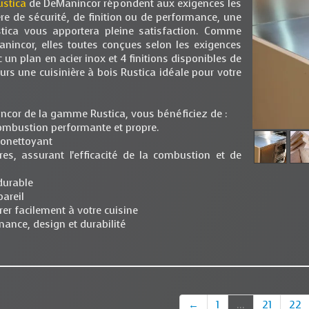
ustica
de DeManincor répondent aux exigences les
ère de sécurité, de finition ou de performance, une
ustica vous apportera pleine satisfaction. Comme
anincor, elles toutes conçues selon les exigences
n plan en acier inox et 4 finitions disponibles de
ours une cuisinière à bois Rustica idéale pour votre
incor de la gamme Rustica, vous bénéficiez de :
ombustion performante et propre.
utonettoyant
res, assurant l'efficacité de la combustion et de
durable
pareil
rer facilement à votre cuisine
ance, design et durabilité
←
1
...
21
22