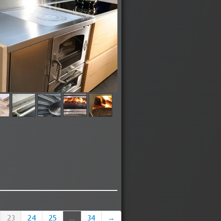
23
24
25
...
34
→