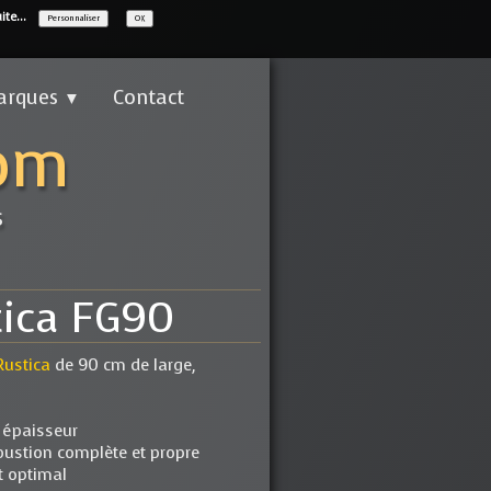
ite...
Personnaliser
OK
arques
Contact
▼
com
s
tica FG90
Rustica
de 90 cm de large,
e épaisseur
ustion complète et propre
t optimal