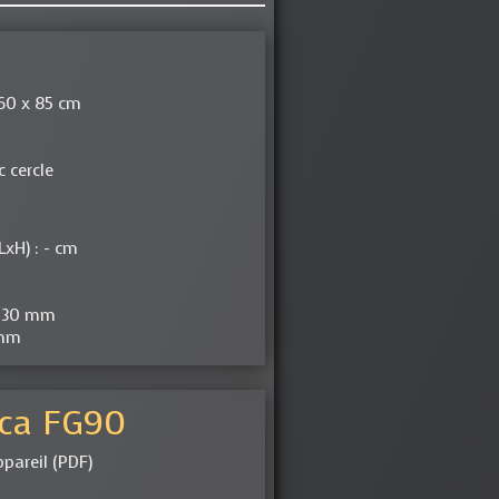
 60 x 85 cm
 cercle
xH) : - cm
 130 mm
0mm
ica FG90
pareil (PDF)