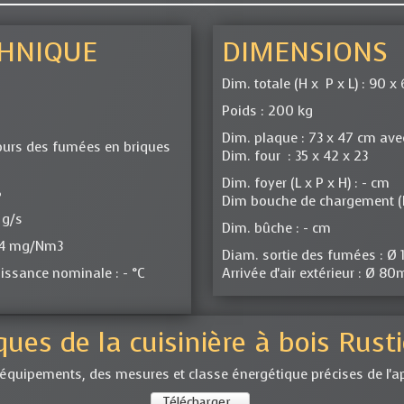
CHNIQUE
DIMENSIONS
Dim. totale (H x P x L) : 90 x
Poids : 200 kg
Dim. plaque : 73 x 47 cm avec
urs des fumées en briques
Dim. four : 35 x 42 x 23
Dim. foyer (L x P x H) : - cm
%
Dim bouche de chargement (L
 g/s
Dim. bûche : - cm
9.4 mg/Nm3
Diam. sortie des fumées : Ø
ssance nominale : - °C
Arrivée d'air extérieur : Ø 8
ues de la cuisinière à bois Rust
 équipements, des mesures et classe énergétique précises de l'ap
Télécharger...