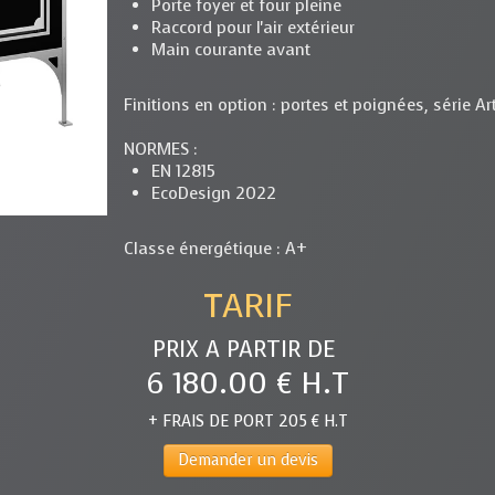
Porte foyer et four pleine
Raccord pour l'air extérieur
Main courante avant
Finitions en option : portes et poignées, série Ar
NORMES :
EN 12815
EcoDesign 2022
Classe énergétique : A+
TARIF
PRIX A PARTIR DE
6 180.00 € H.T
+ FRAIS DE PORT 205 € H.T
Demander un devis