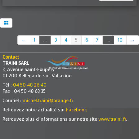
←
1
...
3
4
5
6
7
...
10
→
Contact
TRAINI SARL
3, Avenue Saint-Exupéry
01 200 Bellegarde-sur-Valserine
Tél :
04 50 48 26 40
Fax : 04 50 48 63 35
Courriel :
michel.traini@orange.fr
Retrouvez notre actualité sur
Facebook
Retrouvez plus d'informations sur notre site
www.traini.fr
.