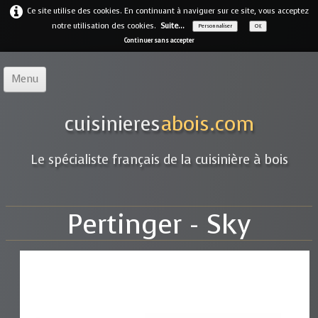
Ce site utilise des cookies. En continuant à naviguer sur ce site, vous acceptez
notre utilisation des cookies.
Suite...
Personnaliser
OK
Continuer sans accepter
Menu
Accueil
cuisinieres
abois.com
Notre offre
▼
Le spécialiste français de la cuisinière à bois
Notre entreprise
Guides
Pertinger - Sky
Galerie
▼
Marques
▼
Contact