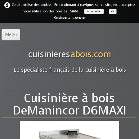
Ce site utilise des cookies. En continuant à naviguer sur ce site, vous acceptez
notre utilisation des cookies.
Suite...
Personnaliser
OK
Continuer sans accepter
Menu
Accueil
cuisinieres
abois.com
Notre offre
▼
Le spécialiste français de la cuisinière à bois
Notre entreprise
Guides
Cuisinière à bois
Galerie
▼
DeManincor D6MAXI
Marques
▼
Contact