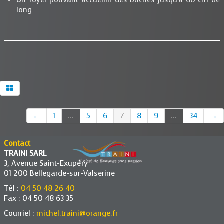
long
←
1
...
5
6
7
8
9
...
34
→
Contact
TRAINI SARL
3, Avenue Saint-Exupéry
01 200 Bellegarde-sur-Valserine
Tél :
04 50 48 26 40
Fax : 04 50 48 63 35
Courriel :
michel.traini@orange.fr