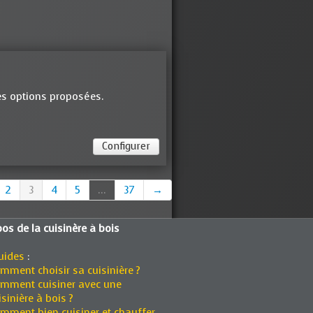
es options proposées.
Configurer
2
3
4
5
...
37
→
os de la cuisinère à bois
uides
:
mment choisir sa cuisinière ?
mment cuisiner avec une
isinière à bois ?
mment bien cuisiner et chauffer