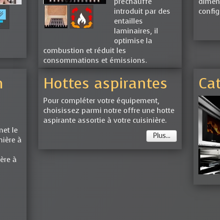
préchauffé
dimens
introduit par des
config
entailles
laminaires, il
optimise la
combustion et réduit les
consommations et émissions.
n
Hottes aspirantes
Ca
Pour compléter votre équipement,
choisissez parmi notre offre une hotte
aspirante assortie à votre cuisinière.
met le
Plus...
nière à
ière à