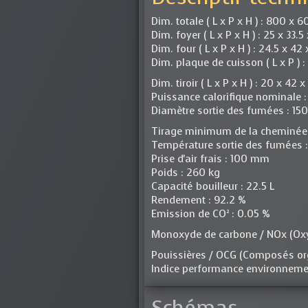
Dim. totale ( L x P x H ) : 800 x 
Dim. foyer ( L x P x H ) : 25 x 33.
Dim. four ( L x P x H ) : 24.5 x 42
Dim. plaque de cuisson ( L x P ) 
Dim. tiroir ( L x P x H ) : 20 x 42 
Puissance calorifique nominale 
Diamètre sortie des fumées : 1
Tirage minimum de la cheminée :
Température sortie des fumées :
Prise d'air frais : 100 mm
Poids : 260 kg
Capacité bouilleur : 22.5 L
Rendement : 92.2 %
Emission de CO² : 0.05 %
Monoxyde de carbone / NOx (Oxy
Pouissières / OCG (Composés o
Indice performance environnemen