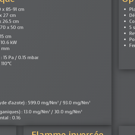
60 x 85-91 cm
Pl
5 x 27 cm
Dé
 x 26.5 cm
Co
: 70 x 50 cm
5 
Re
x 15 cm
Po
: 10.6 kW
Fe
50 mm
 15 Pa / 0.15 mbar
 110°C
de d'azote) : 599.0 mg/Nm³ / 93.0 mg/Nm³
rganiques) : 13.0 mg/Nm³ / 30.0 mg/Nm³
tal : 0.16