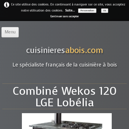
Ce site utilise des cookies. En continuant à naviguer sur ce site, vous acceptez
notre utilisation des cookies.
Suite...
Personnaliser
OK
Continuer sans accepter
Menu
Accueil
cuisinieres
abois.com
Notre offre
▼
Le spécialiste français de la cuisinière à bois
Notre entreprise
Guides
Combiné Wekos 120
Galerie
▼
LGE Lobélia
Marques
▼
Contact