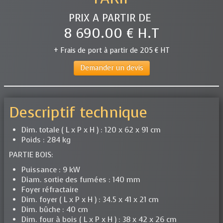
PRIX A PARTIR DE
8 690.00 € H.T
+ Frais de port à partir de 205 € HT
Demander un devis
Descriptif technique
Dim. totale ( L x P x H ) : 120 x 62 x 91 cm
Poids : 284 kg
PARTIE BOIS:
Puissance : 9 kW
Diam. sortie des fumées : 140 mm
Foyer réfractaire
Dim. foyer ( L x P x H ) : 34.5 x 41 x 21 cm
Dim. bûche : 40 cm
Dim. four à bois ( L x P x H ) : 38 x 42 x 26 cm