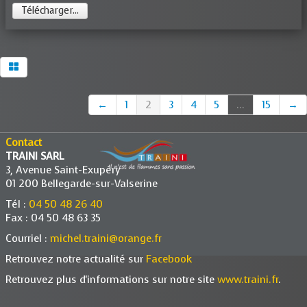
Télécharger...
←
1
2
3
4
5
...
15
→
Contact
TRAINI SARL
3, Avenue Saint-Exupéry
01 200 Bellegarde-sur-Valserine
Tél :
04 50 48 26 40
Fax : 04 50 48 63 35
Courriel :
michel.traini@orange.fr
Retrouvez notre actualité sur
Facebook
Retrouvez plus d'informations sur notre site
www.traini.fr
.