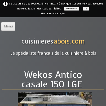
Ce site utilise des cookies. En continuant à naviguer sur ce site, vous acceptez
notre utilisation des cookies.
Suite...
Personnaliser
OK
Continuer sans accepter
Menu
Accueil
cuisinieres
abois.com
Notre offre
▼
Le spécialiste français de la cuisinière à bois
Notre entreprise
Guides
Wekos Antico
Galerie
▼
casale 150 LGE
Marques
▼
Contact