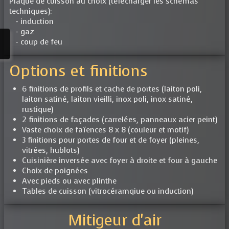
Plaque de cuisson au choix (télécharger les schémas
techniques):
- induction
- gaz
- coup de feu
Options et finitions
6 finitions de profils et cache de portes (laiton poli,
laiton satiné, laiton vieilli, inox poli, inox satiné,
rustique)
2 finitions de façades (carrelées, panneaux acier peint)
Vaste choix de faïences 8 x 8 (couleur et motif)
3 finitions pour portes de four et de foyer (pleines,
vitrées, hublots)
Cuisinière inversée avec foyer à droite et four à gauche
Choix de poignées
Avec pieds ou avec plinthe
Tables de cuisson (vitrocéramqiue ou induction)
Mitigeur d'air