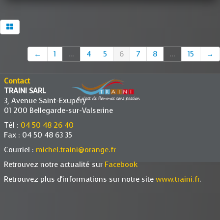
←
1
...
4
5
6
7
8
...
15
→
Contact
TRAINI SARL
3, Avenue Saint-Exupéry
01 200 Bellegarde-sur-Valserine
Tél :
04 50 48 26 40
Fax : 04 50 48 63 35
Courriel :
michel.traini@orange.fr
Retrouvez notre actualité sur
Facebook
Retrouvez plus d'informations sur notre site
www.traini.fr
.