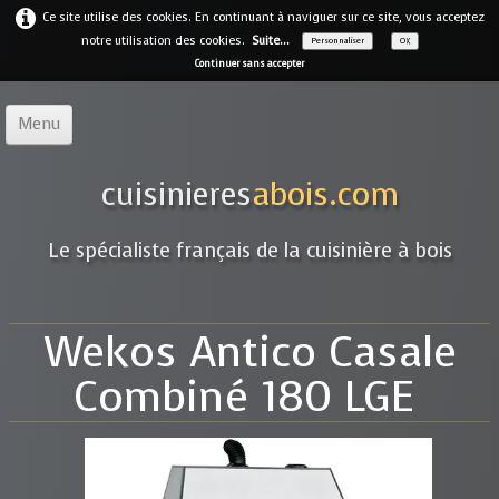
Ce site utilise des cookies. En continuant à naviguer sur ce site, vous acceptez
notre utilisation des cookies.
Suite...
Personnaliser
OK
Continuer sans accepter
Menu
Accueil
cuisinieres
abois.com
Notre offre
▼
Le spécialiste français de la cuisinière à bois
Notre entreprise
Guides
Wekos Antico Casale
Galerie
▼
Combiné 180 LGE
Marques
▼
Contact