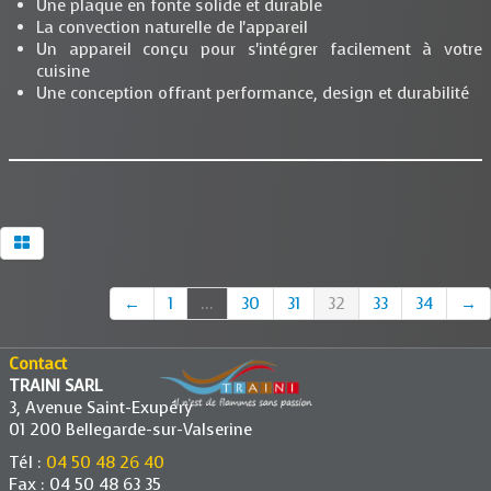
Une plaque en fonte solide et durable
La convection naturelle de l'appareil
Un appareil conçu pour s'intégrer facilement à votre
cuisine
Une conception offrant performance, design et durabilité
←
1
...
30
31
32
33
34
→
Contact
TRAINI SARL
3, Avenue Saint-Exupéry
01 200 Bellegarde-sur-Valserine
Tél :
04 50 48 26 40
Fax : 04 50 48 63 35