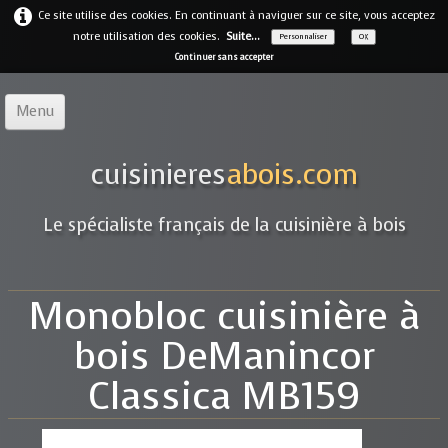
Ce site utilise des cookies. En continuant à naviguer sur ce site, vous acceptez
notre utilisation des cookies.
Suite...
Personnaliser
OK
Continuer sans accepter
Menu
Accueil
cuisinieres
abois.com
Notre offre
▼
Le spécialiste français de la cuisinière à bois
Notre entreprise
Guides
Monobloc cuisinière à
Galerie
▼
bois DeManincor
Marques
▼
Classica MB159
Contact