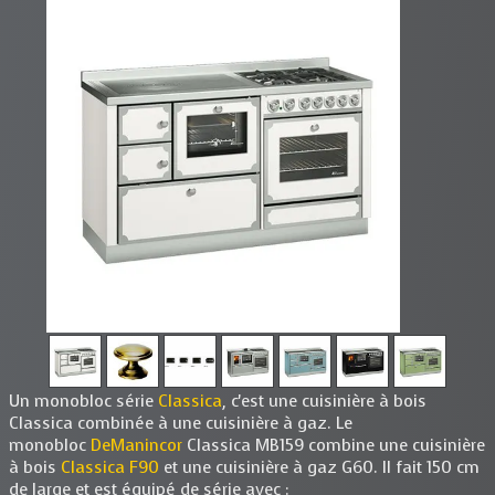
Un monobloc série
Classica
, c'est une cuisinière à bois
Classica combinée à une cuisinière à gaz. Le
monobloc
DeManincor
Classica MB159 combine une cuisinière
à bois
Classica F90
et une cuisinière à gaz G60. Il fait 150 cm
de large et est équipé de série avec :