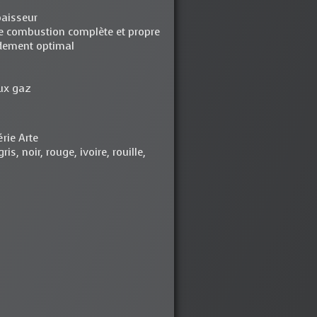
paisseur
e combustion complète et propre
ndement optimal
eux gaz
érie Arte
is, noir, rouge, ivoire, rouille,