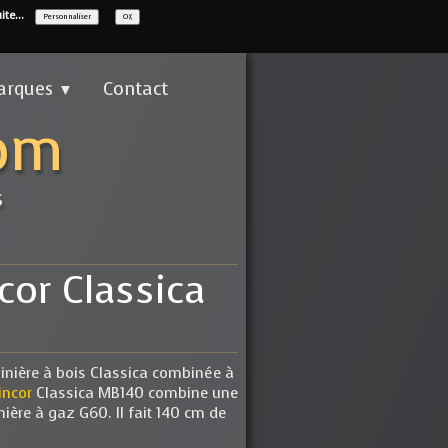
ite...
Personnaliser
OK
arques
Contact
▼
com
s
or Classica
isinière à bois Classica combinée à
ncor
Classica MB140 combine une
nière à gaz G60. Il fait 140 cm de