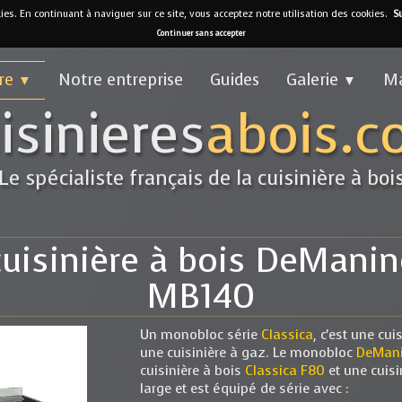
kies. En continuant à naviguer sur ce site, vous acceptez notre utilisation des cookies.
Su
Continuer sans accepter
fre
Notre entreprise
Guides
Galerie
M
▼
▼
isinieres
abois.
Le spécialiste français de la cuisinière à boi
uisinière à bois DeManinc
MB140
Un monobloc série
Classica
, c'est une cu
une cuisinière à gaz. Le monobloc
DeMani
cuisinière à bois
Classica F80
et une cuisi
large et est équipé de série avec :