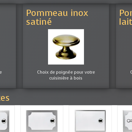
Pommeau inox
Po
satiné
lai
e
Choix de poignée pour votre
cuisinière à bois
tes