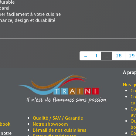
durable
pareil
rer facilement à votre cuisine
ance, design et durabilité
←
1
...
28
29
A prop
Nos g
Co
Co
cu
Co
av
Qualité / SAV / Garantie
Qu
ebook
Notre showroom
bo
L'émail de nos cuisinières
 notre
Co