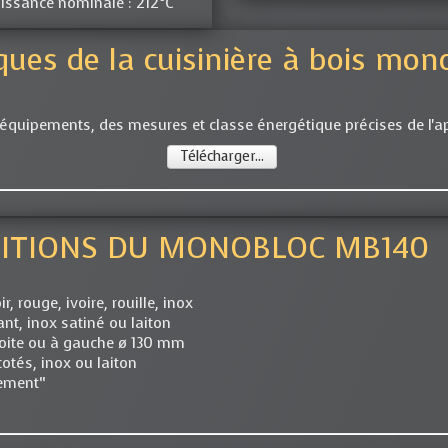
issance nominale : 212°C
ues de la cuisinière à bois mono
 équipements, des mesures et classe énergétique précises de l'ap
Télécharger...
NITIONS DU MONOBLOC MB140
ir, rouge, ivoire, rouille, inox
nt, inox satiné ou laiton
droite ou à gauche ø 130 mm
otés, inox ou laiton
ement“