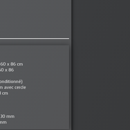
x 60 x 86 cm
60 x 86
conditionné)
m avec cercle
23 cm
 130 mm
0 mm