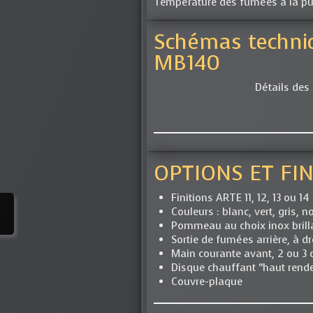
Température des fumées à la pu
Schémas techniq
MB140
Détails des
OPTIONS ET FI
Finitions ARTE 11, 12, 13 ou 14
Couleurs : blanc, vert, gris, no
Pommeau au choix inox brilla
Sortie de fumées arrière, à 
Main courante avant, 2 ou 3 c
Disque chauffant “haut rend
Couvre-plaque