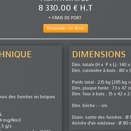
8 330.00 € H.T
+ FRAIS DE PORT
Demander un devis
CHNIQUE
DIMENSIONS
Dim. totale (H x P x L) : 140 
Dim. cuisinière à bois : 80 x 
Poids total : 235 kg (285 kg 
Dim. plaque fonte : 73 x 47 c
Dim. four à bois : 35 x 42 x 
urs des fumées en briques
Dim. bûche : - cm
%
Diam. sortie des fumées : Ø
9.4 mg/Nm3
Arrivée d'air extérieur : Ø 8
.5 g/s