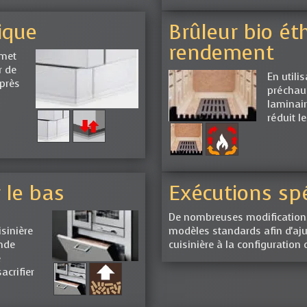
ique
Brûleur bio ét
rendement
rmet
r de
En utili
après
préchauf
laminair
réduit 
 le bas
Exécutions spé
De nombreuses modifications
isinière
modèles standards afin d'aju
ande
cuisinière à la configuration
e
crifier