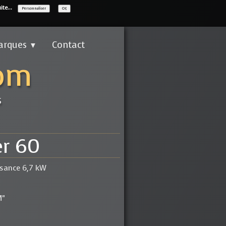
ite...
Personnaliser
OK
arques
Contact
▼
com
s
er 60
ssance 6,7 kW
M"