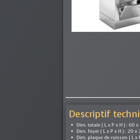
Descriptif techn
Dim. totale ( L x P x H ) : 60 
Dim. foyer ( L x P x H ) : 20 x
Dim. plaque de cuisson ( L x 