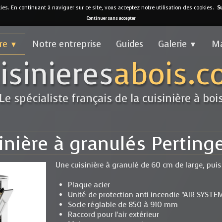
kies. En continuant à naviguer sur ce site, vous acceptez notre utilisation des cookies.
Su
Continuer sans accepter
fre
Notre entreprise
Guides
Galerie
M
▼
▼
isinieres
abois.
Le spécialiste français de la cuisinière à boi
inière à granulés Perting
Une cuisinière à granulé de 60 cm de large, pui
Plaque acier
Unité de protection anti incendie "AIR SYSTE
Socle réglable de 850 à 910 mm
Raccord pour l'air extérieur