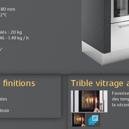
 : 80 mm
42°C
lés : 20 kg
 - 1.49 kg / h
m³
² : 0.01 %
 finitions
Trible vitrage
Favorise
ntes
des tem
la sécur
iroir