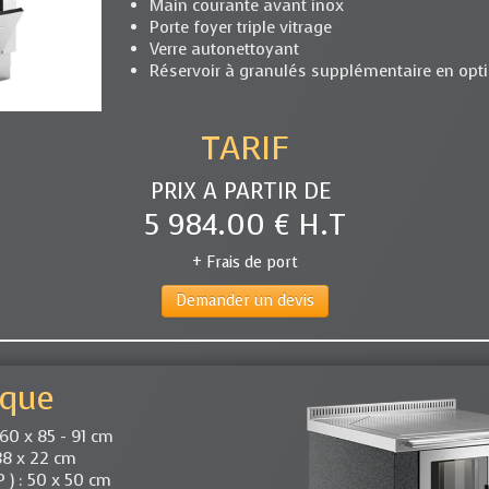
Main courante avant inox
Porte foyer triple vitrage
Verre autonettoyant
Réservoir à granulés supplémentaire en opt
TARIF
PRIX A PARTIR DE
5 984.00 € H.T
+ Frais de port
Demander un devis
ique
x 60 x 85 - 91 cm
 38 x 22 cm
P ) : 50 x 50 cm