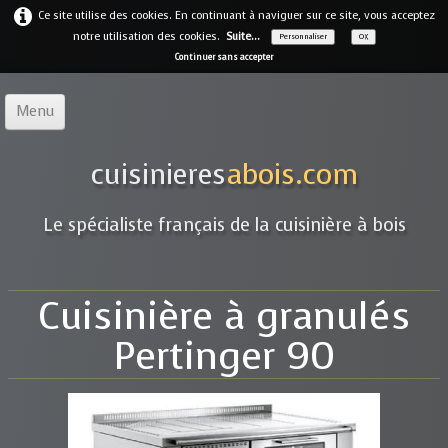
Ce site utilise des cookies. En continuant à naviguer sur ce site, vous acceptez
notre utilisation des cookies.
Suite...
Personnaliser
OK
Continuer sans accepter
Menu
Accueil
cuisinieres
abois.com
Notre offre
▼
Le spécialiste français de la cuisinière à bois
Notre entreprise
Guides
Cuisinière à granulés
Galerie
▼
Pertinger 90
Marques
▼
Contact