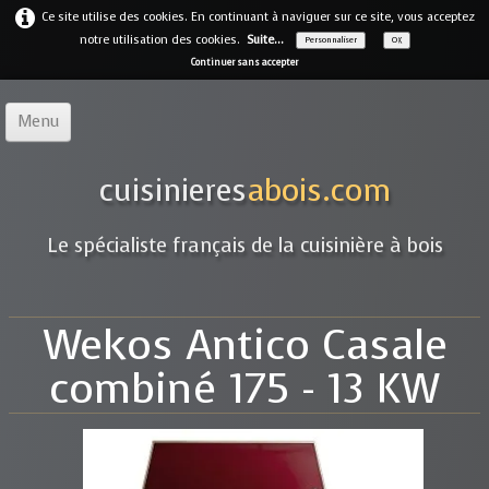
Ce site utilise des cookies. En continuant à naviguer sur ce site, vous acceptez
notre utilisation des cookies.
Suite...
Personnaliser
OK
Continuer sans accepter
Menu
Accueil
cuisinieres
abois.com
Notre offre
▼
Le spécialiste français de la cuisinière à bois
Notre entreprise
Guides
Wekos Antico Casale
Galerie
▼
combiné 175 - 13 KW
Marques
▼
Contact