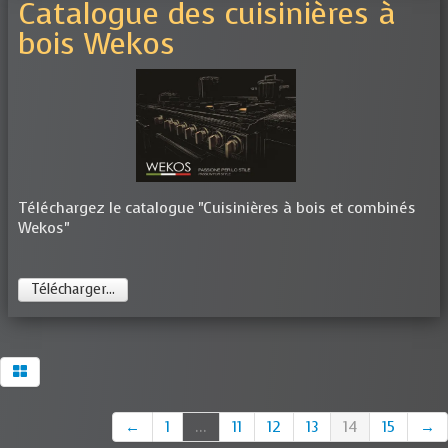
Catalogue des cuisinières à
bois Wekos
Téléchargez le catalogue "Cuisinières à bois et combinés
Wekos"
Télécharger...
←
1
...
11
12
13
14
15
→