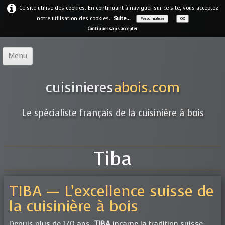
Ce site utilise des cookies. En continuant à naviguer sur ce site, vous acceptez
notre utilisation des cookies.
Suite...
Personnaliser
OK
Continuer sans accepter
Menu
Accueil
cuisinieres
abois.com
Notre offre
▼
Le spécialiste français de la cuisinière à bois
Notre entreprise
Guides
Tiba
Galerie
▼
Marques
▼
TIBA — L’excellence suisse de
la cuisinière à bois
Contact
Depuis plus de 170 ans,
TIBA
incarne la tradition suisse