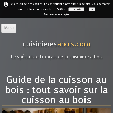
Ce site utilise des cookies. En continuant à naviguer sur ce site, vous acceptez
notre utilisation des cookies.
Suite...
Personnaliser
OK
Continuer sans accepter
Menu
Accueil
cuisinieres
abois.com
Notre offre
▼
Le spécialiste français de la cuisinière à bois
Notre entreprise
Guides
Guide de la cuisson au
Galerie
▼
bois : tout savoir sur la
Marques
▼
cuisson au bois
Contact