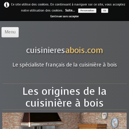
Ce site utilise des cookies. En continuant à naviguer sur ce site, vous acceptez
notre utilisation des cookies.
Suite...
Personnaliser
OK
Continuer sans accepter
Menu
Accueil
cuisinieres
abois.com
Notre offre
▼
Le spécialiste français de la cuisinière à bois
Notre entreprise
Guides
Les origines de la
Galerie
▼
cuisinière à bois
Marques
▼
Contact